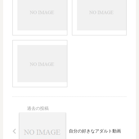
の管理画面
LIFE
にログイン
イト
できなかっ
につ
た理由
表示が
おかし
い？！
自分の好きなアダルト動画